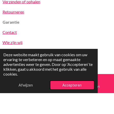
Verzenden of ophalen
Retourneren
Garantie
Contact
Wie zijn wij
Deze website maakt gebruik van cookies om uw
ervaring te verbeteren en op maat gemaakte
advertenties weer te geven. Door op ‘Accepteren’ te
klikken, gaat u akkoord met het gebruik van alle
cookies.
© 2025 vrolijkspeelgoed.nl
Afwijzen
Accepteren
E-mailadres
Telefoonnummer
Kaart