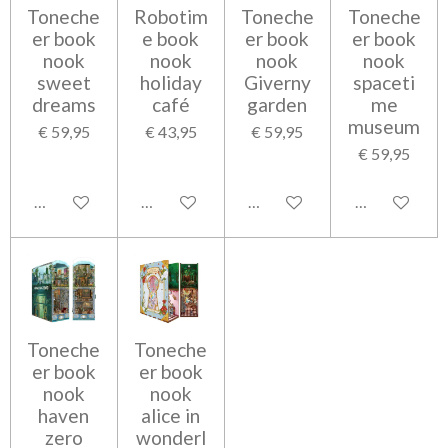
Toneche
Robotim
Toneche
Toneche
er book
e book
er book
er book
nook
nook
nook
nook
sweet
holiday
Giverny
spaceti
dreams
café
garden
me
museum
€ 59,95
€ 43,95
€ 59,95
€ 59,95
In winkelwagen
In winkelwagen
In winkelwagen
In winkelwag
Toneche
Toneche
er book
er book
nook
nook
haven
alice in
zero
wonderl