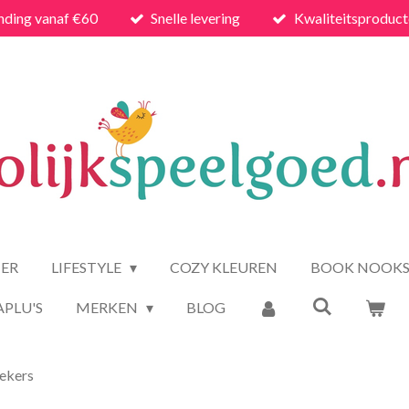
nding vanaf €60
Snelle levering
Kwaliteitsproduc
ER
LIFESTYLE
COZY KLEUREN
BOOK NOOK
APLU'S
MERKEN
BLOG
ekers