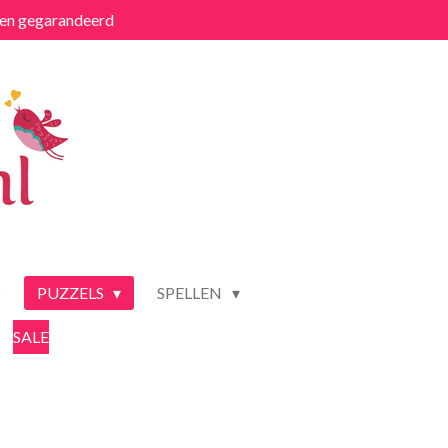
ten gegarandeerd
S
PUZZELS
SPELLEN
SALE