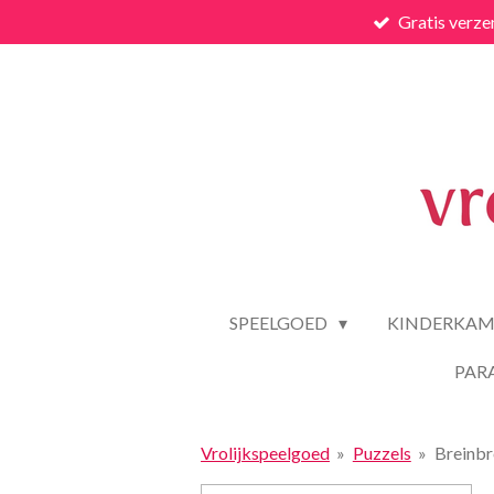
Gratis verze
Ga
direct
naar
de
hoofdinhoud
SPEELGOED
KINDERKAM
PAR
Vrolijkspeelgoed
»
Puzzels
»
Breinbr