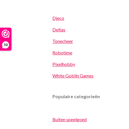
Djeco
Deltas
Tonecheer
10
Robotime
Pixelhobby
White Goblin Games
Populaire categorieën
Buiten speelgoed