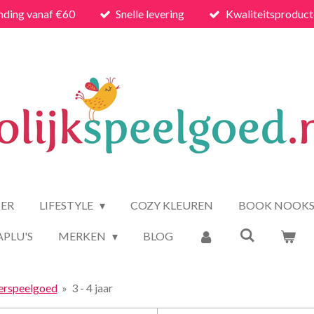
nding vanaf €60
Snelle levering
Kwaliteitsproduc
ER
LIFESTYLE
COZY KLEUREN
BOOK NOOK
APLU'S
MERKEN
BLOG
erspeelgoed
»
3 - 4 jaar