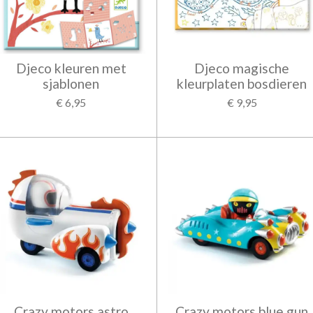
Djeco kleuren met
Djeco magische
sjablonen
kleurplaten bosdieren
€ 6,95
€ 9,95
Crazy motors astro
Crazy motors blue gun