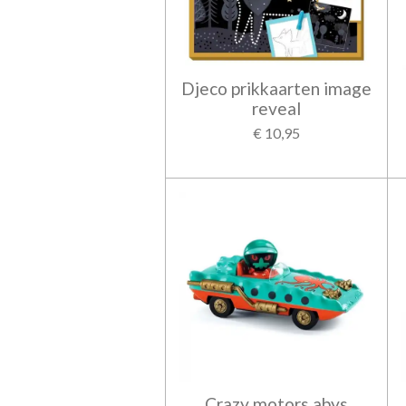
Djeco prikkaarten image
reveal
€ 10,95
Crazy motors abys