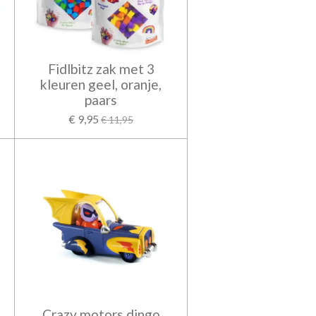
Fidlbitz zak met 3
kleuren geel, oranje,
paars
€ 9,95
€ 11,95
Crazy motors dingo