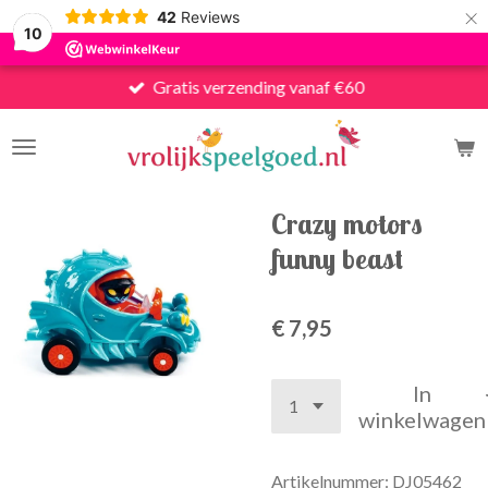
×
42
Reviews
10
Gratis verzending vanaf €60
Crazy motors
funny beast
€ 7,95
In
winkelwagen
Artikelnummer:
DJ05462