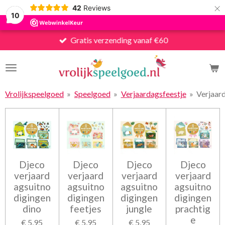
×
42
Reviews
10
Gratis verzending vanaf €60
Vrolijkspeelgoed
»
Speelgoed
»
Verjaardagsfeestje
»
Verjaar
Djeco
Djeco
Djeco
Djeco
verjaard
verjaard
verjaard
verjaard
agsuitno
agsuitno
agsuitno
agsuitno
digingen
digingen
digingen
digingen
dino
feetjes
jungle
prachtig
e
€ 5,95
€ 5,95
€ 5,95