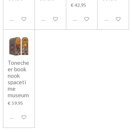
€ 42,95
In winkelwagen
In winkelwagen
In winkelwagen
In winkelwag
Toneche
er book
nook
spaceti
me
museum
€ 59,95
In winkelwagen