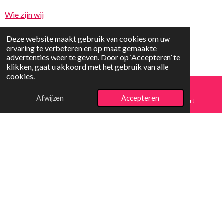
Wie zijn wij
Deze website maakt gebruik van cookies om uw
ervaring te verbeteren en op maat gemaakte
advertenties weer te geven. Door op ‘Accepteren’ te
klikken, gaat u akkoord met het gebruik van alle
cookies.
© 2025 vrolijkspeelgoed.nl
Afwijzen
Accepteren
E-mailadres
Telefoonnummer
Kaart