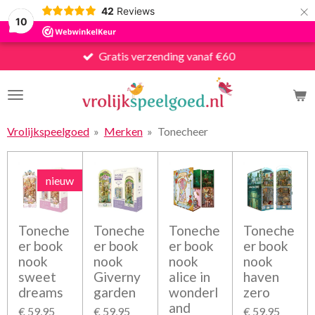
×
42
Reviews
10
Gratis verzending vanaf €60
Vrolijkspeelgoed
»
Merken
»
Tonecheer
nieuw
Toneche
Toneche
Toneche
Toneche
er book
er book
er book
er book
nook
nook
nook
nook
sweet
Giverny
alice in
haven
dreams
garden
wonderl
zero
and
€ 59,95
€ 59,95
€ 59,95