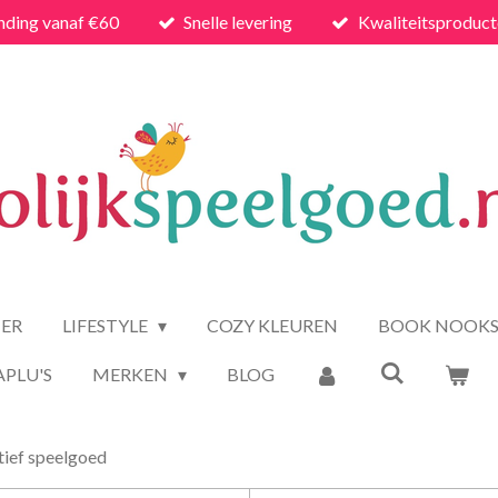
nding vanaf €60
Snelle levering
Kwaliteitsproduc
ER
LIFESTYLE
COZY KLEUREN
BOOK NOOK
APLU'S
MERKEN
BLOG
tief speelgoed