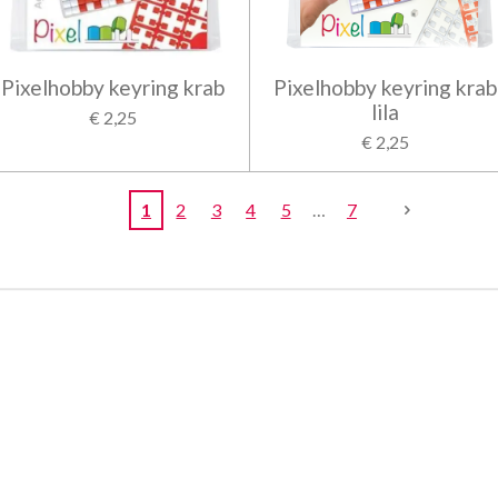
Pixelhobby keyring krab
Pixelhobby keyring krab
lila
€ 2,25
€ 2,25
1
2
3
4
5
7