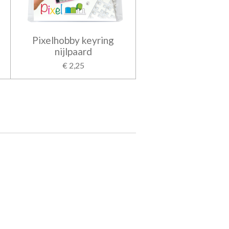
Pixelhobby keyring
nijlpaard
€ 2,25