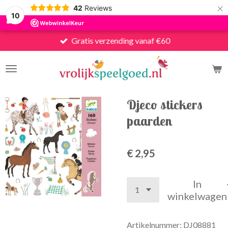
×
42
Reviews
10
Gratis verzending vanaf €60
Djeco stickers
paarden
€ 2,95
In
winkelwagen
Artikelnummer:
DJ08881