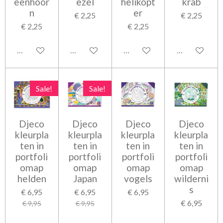
eenhoor
ezel
helikopt
krab
n
er
€ 2,25
€ 2,25
€ 2,25
€ 2,25
In winkelwagen
In winkelwagen
In winkelwagen
In winkelwag
Sale!
Sale!
Djeco
Djeco
Djeco
Djeco
kleurpla
kleurpla
kleurpla
kleurpla
ten in
ten in
ten in
ten in
portfoli
portfoli
portfoli
portfoli
omap
omap
omap
omap
helden
Japan
vogels
wilderni
s
€ 6,95
€ 6,95
€ 6,95
€ 6,95
€ 9,95
€ 9,95