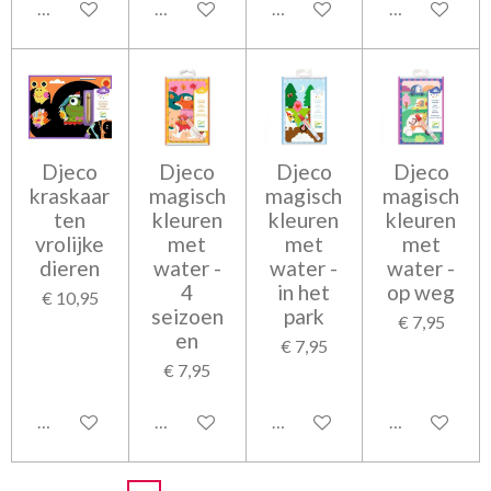
In winkelwagen
In winkelwagen
In winkelwagen
In winkelwag
Djeco
Djeco
Djeco
Djeco
kraskaar
magisch
magisch
magisch
ten
kleuren
kleuren
kleuren
vrolijke
met
met
met
dieren
water -
water -
water -
4
in het
op weg
€ 10,95
seizoen
park
€ 7,95
en
€ 7,95
€ 7,95
In winkelwagen
In winkelwagen
In winkelwagen
In winkelwag