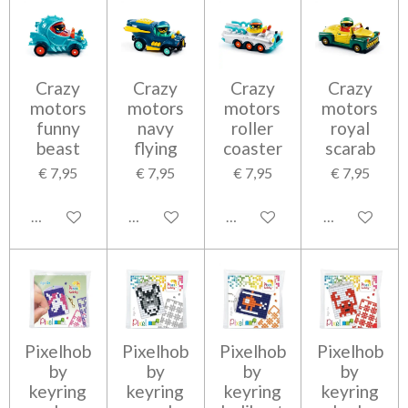
Crazy
Crazy
Crazy
Crazy
motors
motors
motors
motors
funny
navy
roller
royal
beast
flying
coaster
scarab
€ 7,95
€ 7,95
€ 7,95
€ 7,95
In winkelwagen
In winkelwagen
In winkelwagen
In winkelwag
Pixelhob
Pixelhob
Pixelhob
Pixelhob
by
by
by
by
keyring
keyring
keyring
keyring