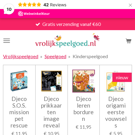
×
42
Reviews
10
Gratis verzending vanaf €60
Vrolijkspeelgoed
»
Speelgoed
»
Kinderspeelgoed
nieuw
Djeco
Djeco
Djeco
Djeco
S.O.S.
prikkaar
leren
origami
mission
ten
bordure
eerste
pet
image
n
vouwsel
rescue
reveal
s
€ 11,95
€ 11,95
€ 10,95
€ 5,95