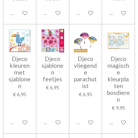
In winkelwagen
In winkelwagen
In winkelwagen
In winkelwag
Djeco
Djeco
Djeco
Djeco
kleuren
sjablone
vliegend
magisch
met
n
e
e
sjablone
feetjes
parachut
kleurpla
n
ist
ten
€ 6,95
bosdiere
€ 6,95
€ 6,95
n
€ 9,95
In winkelwagen
In winkelwagen
In winkelwagen
In winkelwag