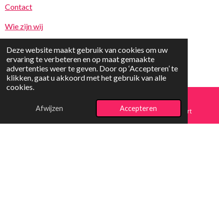
Contact
Wie zijn wij
Deze website maakt gebruik van cookies om uw
ervaring te verbeteren en op maat gemaakte
advertenties weer te geven. Door op ‘Accepteren’ te
klikken, gaat u akkoord met het gebruik van alle
cookies.
© 2025 vrolijkspeelgoed.nl
Afwijzen
Accepteren
E-mailadres
Telefoonnummer
Kaart