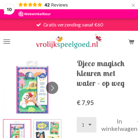
×
42
Reviews
10
Gratis verzending vanaf €60
Djeco magisch
kleuren met
water - op weg
€ 7,95
In
winkelwagen