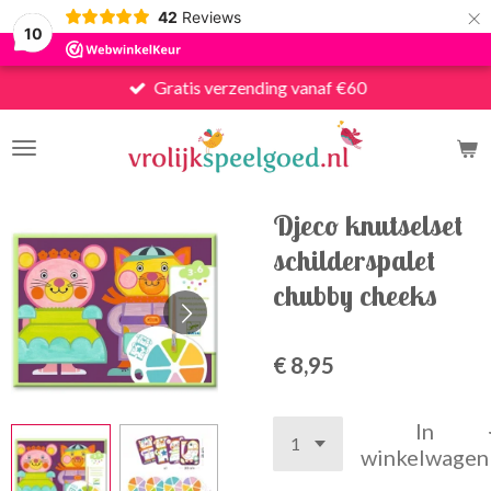
×
42
Reviews
10
Gratis verzending vanaf €60
Djeco knutselset
schilderspalet
chubby cheeks
€ 8,95
In
winkelwagen