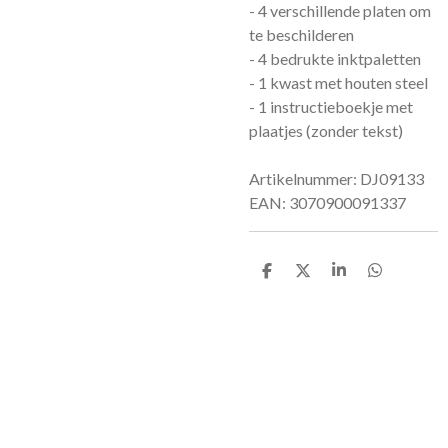
- 4 verschillende platen om
te beschilderen
- 4 bedrukte inktpaletten
- 1 kwast met houten steel
- 1 instructieboekje met
plaatjes (zonder tekst)
Artikelnummer: DJ09133
EAN:
3070900091337
D
D
S
D
e
e
h
e
l
e
a
l
e
l
r
e
n
e
n