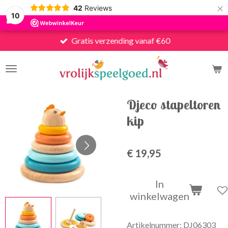
×
42
Reviews
10
Gratis verzending vanaf €60
Djeco stapeltoren
kip
€ 19,95
In
winkelwagen
Artikelnummer:
DJ06303