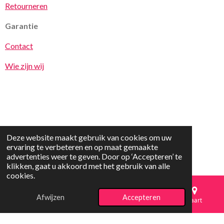
Retourneren
Garantie
Contact
Wie zijn wij
Deze website maakt gebruik van cookies om uw
© 2025 vrolijkspeelgoed.nl
ervaring te verbeteren en op maat gemaakte
advertenties weer te geven. Door op ‘Accepteren’ te
klikken, gaat u akkoord met het gebruik van alle
cookies.
Afwijzen
Accepteren
E-mailadres
Telefoonnummer
Kaart