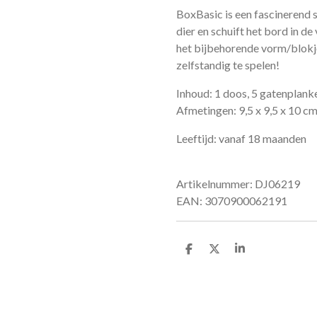
BoxBasic is een fascinerend s
dier en schuift het bord in d
het bijbehorende vorm/blokje 
zelfstandig te spelen!
Inhoud: 1 doos, 5 gatenplank
Afmetingen: 9,5 x 9,5 x 10 c
Leeftijd: vanaf 18 maanden
Artikelnummer: DJ06219
EAN: 3070900062191
D
D
S
e
e
h
l
e
a
e
l
r
n
e