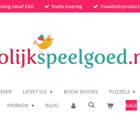
nding vanaf €60
Snelle levering
Kwaliteitsproduc
AMER
LIFESTYLE
BOOK NOOKS
PUZZELS
MERKEN
BLOG
SALE