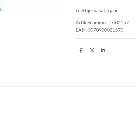
Leeftijd: vanaf 5 jaar
Artikelnummer: DJ02157
EAN: 3070900021570
D
D
S
e
e
h
l
e
a
e
l
r
n
e