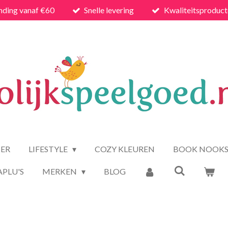
nding vanaf €60
Snelle levering
Kwaliteitsproduc
ER
LIFESTYLE
COZY KLEUREN
BOOK NOOK
APLU'S
MERKEN
BLOG