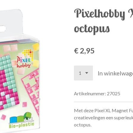
Pixelhobby 
octopus
€ 2,95
In winkelwag
Artikelnummer:
27025
Met deze Pixel XL Magnet Fu
creatievelingen een superleu
octopus.