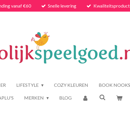
nding vanaf €60
Snelle levering
Kwaliteitsproduc
ER
LIFESTYLE
COZY KLEUREN
BOOK NOOK
APLU'S
MERKEN
BLOG