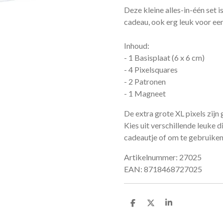
Deze kleine alles-in-één set i
cadeau, ook erg leuk voor ee
Inhoud:
- 1 Basisplaat (6 x 6 cm)
- 4 Pixelsquares
- 2 Patronen
- 1 Magneet
De extra grote XL pixels zijn 
Kies uit verschillende leuke d
cadeautje of om te gebruiken
Artikelnummer: 27025
EAN: 8718468727025
D
D
S
e
e
h
l
e
a