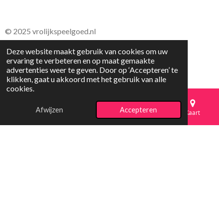
© 2025 vrolijkspeelgoed.nl
Deze website maakt gebruik van cookies om uw
ervaring te verbeteren en op maat gemaakte
advertenties weer te geven. Door op ‘Accepteren’ te
klikken, gaat u akkoord met het gebruik van alle
cookies.
Afwijzen
Accepteren
E-mailadres
Telefoonnummer
Kaart