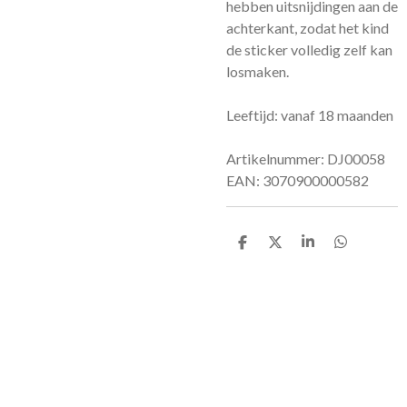
hebben uitsnijdingen aan de
achterkant, zodat het kind
de sticker volledig zelf kan
losmaken.
Leeftijd: vanaf 18 maanden
Artikelnummer: DJ00058
EAN: 3070900000582
D
D
S
D
e
e
h
e
l
e
a
l
e
l
r
e
n
e
n