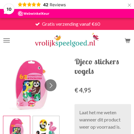
×
42
Reviews
10
Gratis verzending vanaf €60
Djeco stickers
vogels
€ 4,95
Laat het me weten
wanneer dit product
weer op voorraad is.