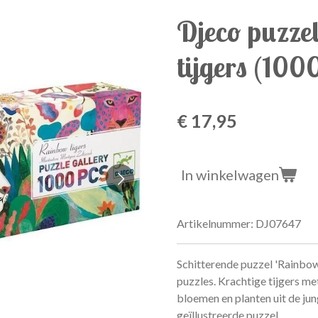
Djeco puzze
tijgers (100
€ 17,95
In winkelwagen
Artikelnummer:
DJ07647
Schitterende puzzel 'Rainbow 
puzzles. Krachtige tijgers m
bloemen en planten uit de jun
geïllustreerde puzzel.