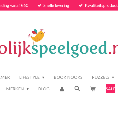
nding vanaf €60
Snelle levering
Kwaliteitsproduc
AMER
LIFESTYLE
BOOK NOOKS
PUZZELS
MERKEN
BLOG
SALE