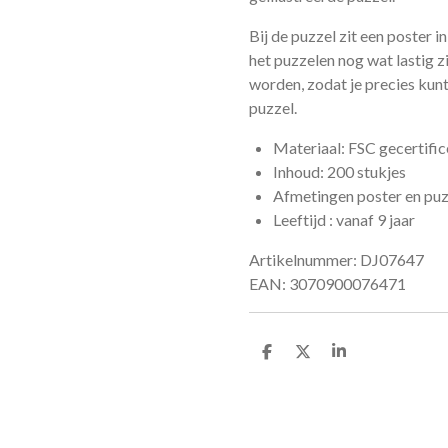
Bij de puzzel zit een poster 
het puzzelen nog wat lastig z
worden, zodat je precies kunt
puzzel.
Materiaal: FSC gecertific
Inhoud: 200 stukjes
Afmetingen poster en puz
Leeftijd : vanaf 9 jaar
Artikelnummer: DJ07647
EAN: 3070900076471
D
D
S
e
e
h
l
e
a
e
l
r
n
e