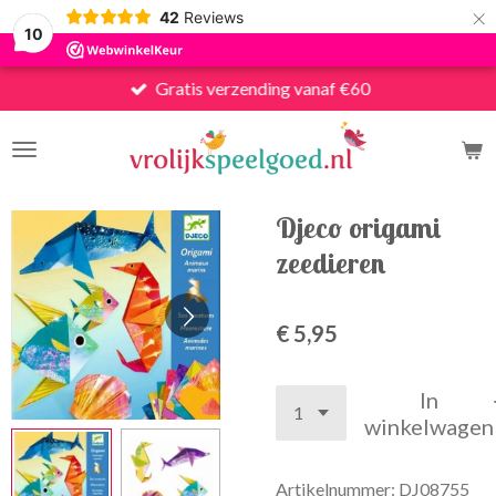
×
42
Reviews
10
Gratis verzending vanaf €60
Djeco origami
zeedieren
€ 5,95
In
winkelwagen
Artikelnummer:
DJ08755