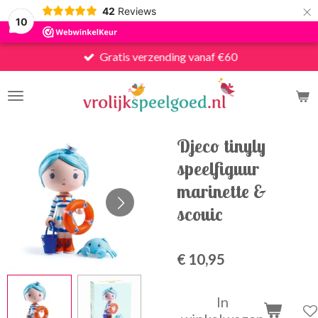
×
42
Reviews
10
Gratis verzending vanaf €60
Djeco tinyly
speelfiguur
marinette &
scouic
€ 10,95
In