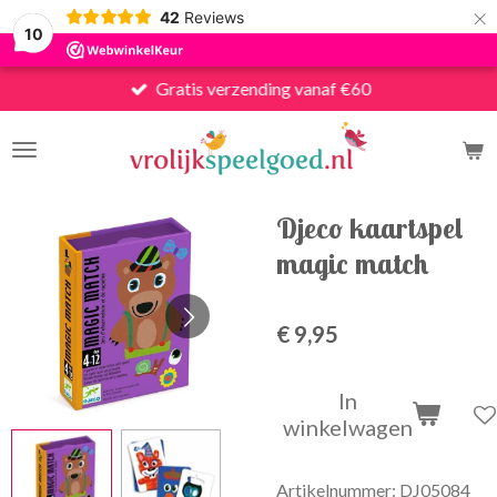
×
42
Reviews
10
Gratis verzending vanaf €60
Djeco kaartspel
magic match
€ 9,95
In
winkelwagen
Artikelnummer:
DJ05084