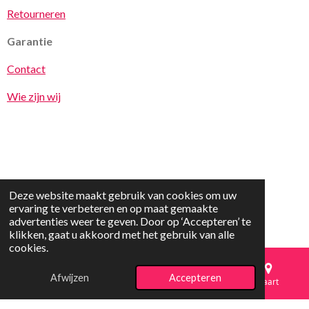
Retourneren
Garantie
Contact
Wie zijn wij
Deze website maakt gebruik van cookies om uw
© 2025 vrolijkspeelgoed.nl
ervaring te verbeteren en op maat gemaakte
advertenties weer te geven. Door op ‘Accepteren’ te
klikken, gaat u akkoord met het gebruik van alle
cookies.
Afwijzen
Accepteren
E-mailadres
Telefoonnummer
Kaart