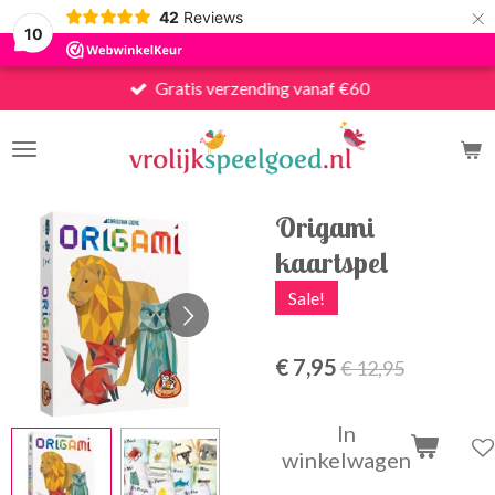
×
42
Reviews
10
Gratis verzending vanaf €60
Origami
kaartspel
Sale!
€ 7,95
€ 12,95
In
winkelwagen