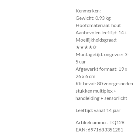
Kenmerken:
Gewicht: 0,93 kg
Hoofdmateriaal: hout
Aanbevolen leeftijd: 14+
Moeilijkheidsgraad:
★★★★✩
Montagetijd: ongeveer 3-
5 uur
Afgewerkt formaat: 19 x
26 x 6 cm
Kit bevat: 80 voorgesneden
stukken multiplex +
handleiding + sensorlicht
Leeftijd: vanaf 14 jaar
Artikelnummer: TQ128
EAN: 6971683351281