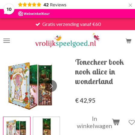
×
42
Reviews
10
Gratis verzending vanaf €60
Tonecheer book
nook alice in
wonderland
€ 42,95
In
winkelwagen