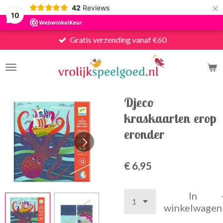
×
42
Reviews
10
Gratis verzending vanaf €60
Djeco
kraskaarten erop
eronder
€ 6,95
In
winkelwagen