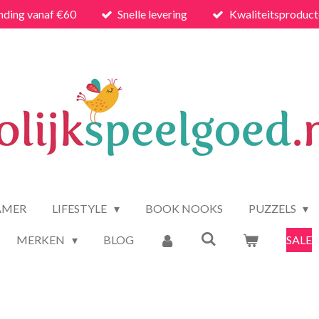
nding vanaf €60
Snelle levering
Kwaliteitsproduc
AMER
LIFESTYLE
BOOK NOOKS
PUZZELS
MERKEN
BLOG
SALE