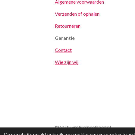
Algemene voorwaarden
Verzenden of ophalen
Retourneren
Garantie
Contact
Wie zijn wij
© 2025 vrolijkspeelgoed.nl
Deze website maakt gebruik van cookies om uw ervaring te verb