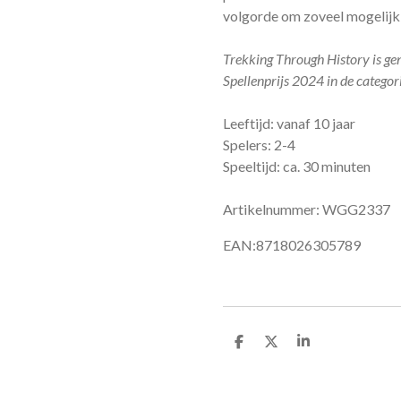
volgorde om zoveel mogelijk p
Trekking Through History is g
Spellenprijs 2024 in de categori
Leeftijd: vanaf 10 jaar
Spelers: 2-4
Speeltijd: ca. 30 minuten
Artikelnummer: WGG2337
EAN:8718026305789
D
D
S
e
e
h
l
e
a
e
l
r