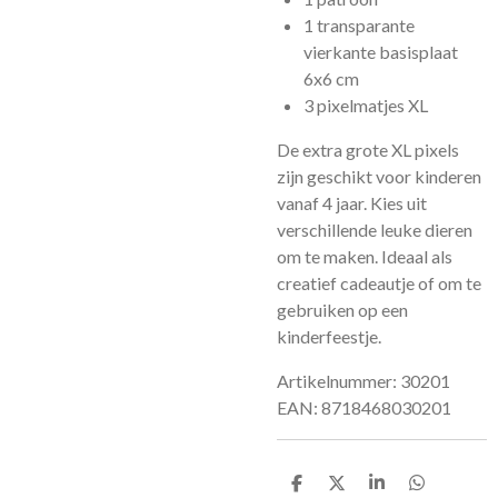
1 transparante
vierkante basisplaat
6x6 cm
3 pixelmatjes XL
De extra grote XL pixels
zijn geschikt voor kinderen
vanaf 4 jaar. Kies uit
verschillende leuke dieren
om te maken. Ideaal als
creatief cadeautje of om te
gebruiken op een
kinderfeestje.
Artikelnummer:
30201
EAN: 8718468030201
D
D
S
D