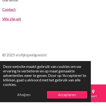
Contact
Wie zijn wij
© 2025 vrolijkspeelgoed.nl
Deze website maakt gebruik van cookies om uw
ervaring te verbeteren en op maat gemaakte
advertenties weer te geven. Door op ‘Accepteren’ te
klikken, gaat u akkoord met het gebruik van alle
cookies.
Afwijzen
Accepteren
E-mailadres
Telefoonnummer
Kaart