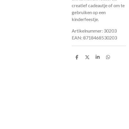
creatief cadeautje of om te
gebruiken op een
kinderfeestje.
Artikelnummer:
30203
EAN:
8718468530203
D
D
S
D
e
e
h
e
l
e
a
l
e
l
r
e
n
e
n