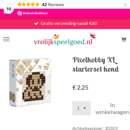
×
42
Reviews
10
Gratis verzending vanaf €60
Pixelhobby XL
starterset hond
€ 2,25
In
winkelwagen
Artikelnummer:
30203