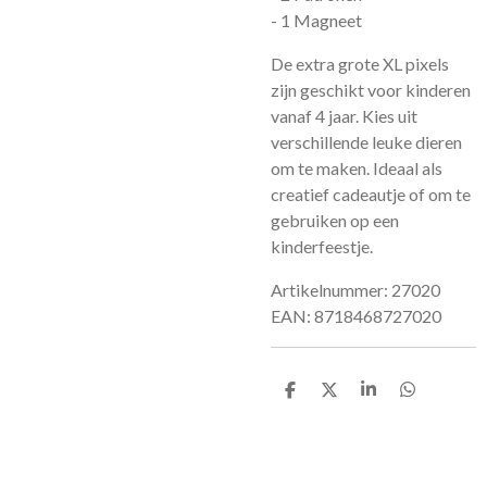
- 1 Magneet
De extra grote XL pixels
zijn geschikt voor kinderen
vanaf 4 jaar. Kies uit
verschillende leuke dieren
om te maken. Ideaal als
creatief cadeautje of om te
gebruiken op een
kinderfeestje.
Artikelnummer: 27020
EAN: 8718468727020
D
D
S
D
e
e
h
e
l
e
a
l
e
l
r
e
n
e
n