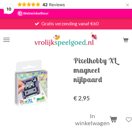
×
42
Reviews
10
Gratis verzending vanaf €60
Pixelhobby XL
magneet
nijlpaard
€ 2,95
In
winkelwagen