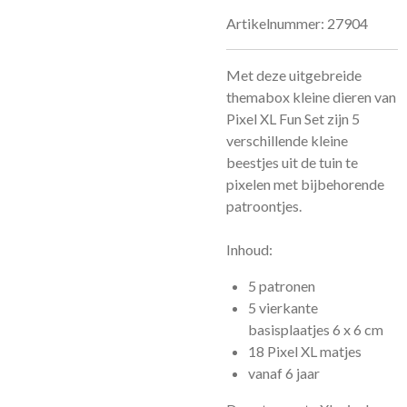
Artikelnummer:
27904
Met deze uitgebreide
themabox kleine dieren van
Pixel XL Fun Set zijn 5
verschillende kleine
beestjes uit de tuin te
pixelen met bijbehorende
patroontjes.
Inhoud:
5 patronen
5 vierkante
basisplaatjes 6 x 6 cm
18 Pixel XL matjes
vanaf 6 jaar