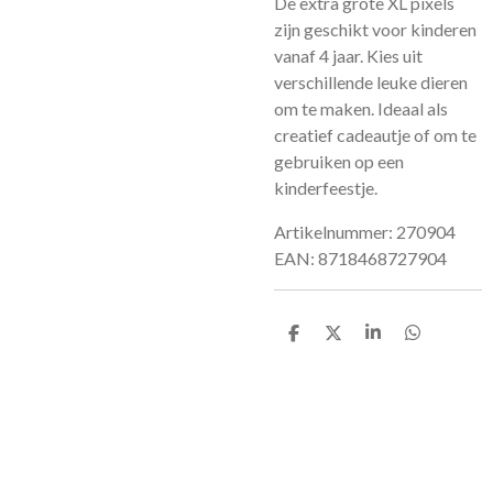
De extra grote XL pixels
zijn geschikt voor kinderen
vanaf 4 jaar. Kies uit
verschillende leuke dieren
om te maken. Ideaal als
creatief cadeautje of om te
gebruiken op een
kinderfeestje.
Artikelnummer: 270904
EAN: 8718468727904
D
D
S
D
e
e
h
e
l
e
a
l
e
l
r
e
n
e
n