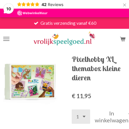
×
42
Reviews
10
Gratis verzending vanaf €60
Pixelhobby XL
themabox kleine
dieren
€ 11,95
In
winkelwagen