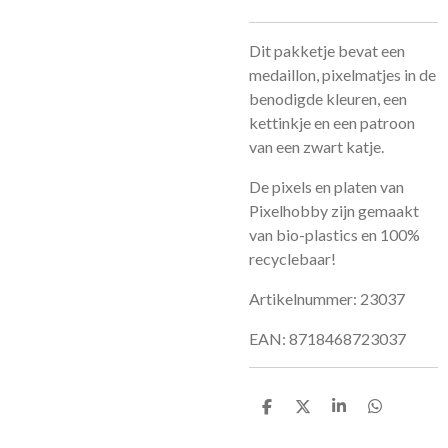
Dit pakketje bevat een
medaillon, pixelmatjes in de
benodigde kleuren, een
kettinkje en een patroon
van een zwart katje.
De pixels en platen van
Pixelhobby zijn gemaakt
van bio-plastics en 100%
recyclebaar!
Artikelnummer: 23037
EAN: 8718468723037
D
D
S
D
e
e
h
e
l
e
a
l