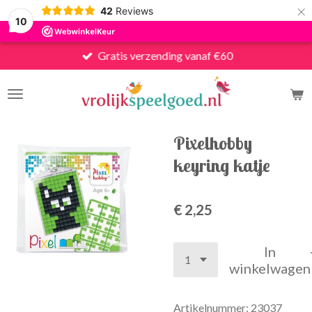
×
42
Reviews
10
Gratis verzending vanaf €60
Pixelhobby
keyring katje
€ 2,25
In
winkelwagen
Artikelnummer:
23037