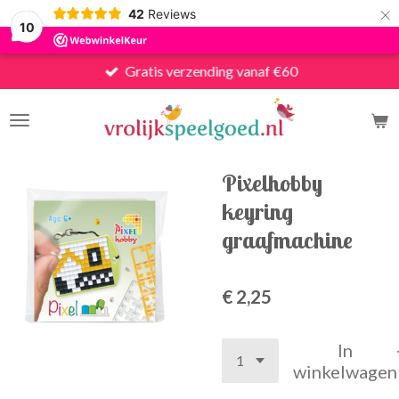
×
42
Reviews
10
Gratis verzending vanaf €60
Pixelhobby
keyring
graafmachine
€ 2,25
In
winkelwagen