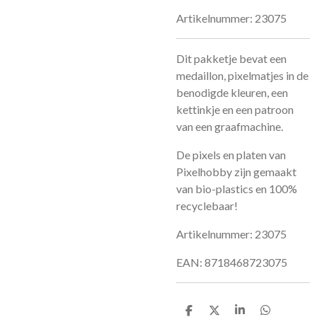
Artikelnummer:
23075
Dit pakketje bevat een
medaillon, pixelmatjes in de
benodigde kleuren, een
kettinkje en een patroon
van een graafmachine.
De pixels en platen van
Pixelhobby zijn gemaakt
van bio-plastics en 100%
recyclebaar!
Artikelnummer: 23075
EAN: 8718468723075
D
D
S
D