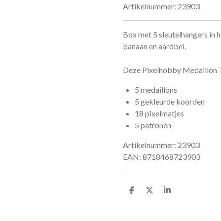
Artikelnummer:
23903
Box met 5 sleutelhangers in h
banaan en aardbei.
Deze Pixelhobby Medaillon T
5 medaillons
5 gekleurde koorden
18 pixelmatjes
5 patronen
Artikelnummer: 23903
EAN: 8718468723903
D
D
S
e
e
h
l
e
a
e
l
r