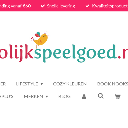
nding vanaf €60
Snelle levering
Kwaliteitsproduc
ER
LIFESTYLE
COZY KLEUREN
BOOK NOOK
APLU'S
MERKEN
BLOG