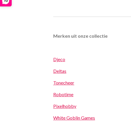
10
Merken uit onze collectie
Djeco
Deltas
Tonecheer
Robotime
Pixelhobby
White Goblin Games