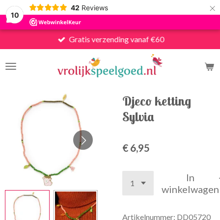
×
42
Reviews
10
Gratis verzending vanaf €60
Djeco ketting
Sylvia
€ 6,95
In
winkelwagen
Artikelnummer:
DD05720