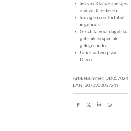
Set van 3 kinderspeldjes
met wildlife dieren
Stevig en comfortabel
in gebruik
Geschikt voor dagelijks
gebruik en speciale
gelegenheden
Uniek ontwerp van
Djeco
Artikelnummer: DD057024
EAN: 3070900057241
D
D
S
D
e
e
h
e
l
e
a
l
e
l
r
e
n
e
n