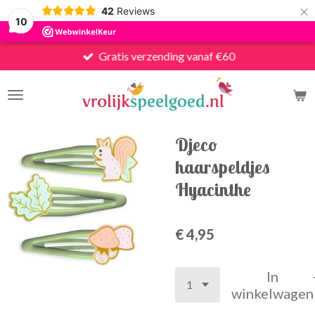
×
42
Reviews
10
Gratis verzending vanaf €60
Djeco
haarspeldjes
Hyacinthe
€ 4,95
In
winkelwagen