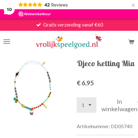
×
42
Reviews
10
Gratis verzending vanaf €60
Djeco ketting Mia
€ 6,95
In
winkelwagen
Artikelnummer:
DD05740