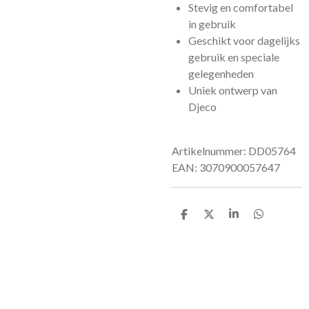
Stevig en comfortabel
in gebruik
Geschikt voor dagelijks
gebruik en speciale
gelegenheden
Uniek ontwerp van
Djeco
Artikelnummer: DD05764
EAN: 3070900057647
D
D
S
D
e
e
h
e
l
e
a
l
e
l
r
e
n
e
n