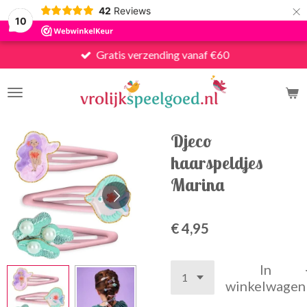
×
42
Reviews
10
Gratis verzending vanaf €60
Djeco
haarspeldjes
Marina
€ 4,95
In
winkelwagen