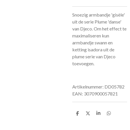
Snoezig armbandje 'gisèle'
uit de serie Plume 'danse'
van Djeco. Om het effect te
maximaliseren kun
armbandje swann en
ketting isadora uit de
plume serie van Djeco
toevoegen.
Artikelnummer: DD05782
EAN: 3070900057821
D
D
S
D
e
e
h
e
l
e
a
l
e
l
r
e