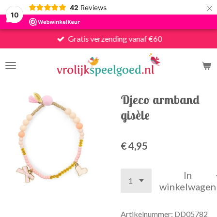
×
42
Reviews
10
Gratis verzending vanaf €60
Djeco armband
gisèle
€ 4,95
In
winkelwagen
Artikelnummer:
DD05782