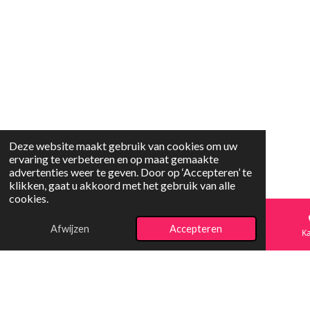
Deze website maakt gebruik van cookies om uw
ervaring te verbeteren en op maat gemaakte
advertenties weer te geven. Door op ‘Accepteren’ te
klikken, gaat u akkoord met het gebruik van alle
cookies.
Afwijzen
Accepteren
E-mailadres
Telefoonnummer
Ka