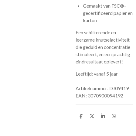
Gemaakt van FSC®-
gecertificeerd papier en
karton
Een schitterende en
leerzame knutselactiviteit
die geduld en concentratie
stimuleert, en een prachtig
eindresultaat oplevert!
Leeftijd: vanaf 5 jaar
Artikelnummer: DJ09419
EAN: 3070900094192
D
D
S
D
e
e
h
e
l
e
a
l
e
l
r
e