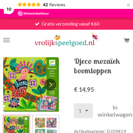
×
42
Reviews
10
Gratis verzending vanaf €60
Djeco mozaïek
boomtoppen
€ 14,95
In
winkelwagen
Artikelnummer:
DJ09419