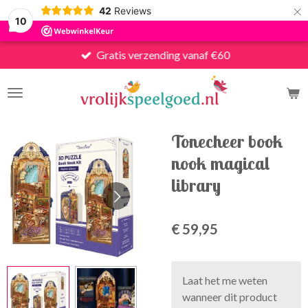
×
42
Reviews
10
Gratis verzending vanaf €60
Tonecheer book
nook magical
library
€ 59,95
Laat het me weten
wanneer dit product