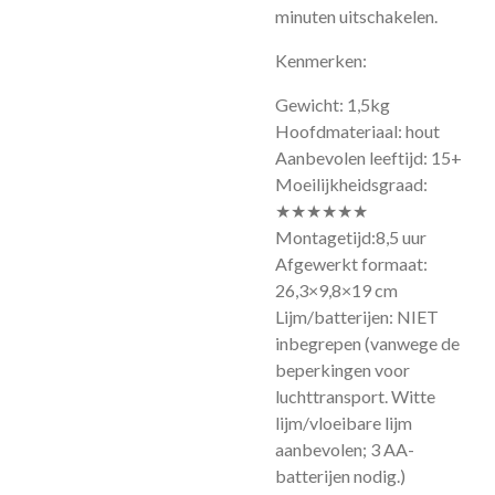
minuten uitschakelen.
Kenmerken:
Gewicht: 1,5kg
Hoofdmateriaal: hout
Aanbevolen leeftijd: 15+
Moeilijkheidsgraad:
★★★★★★
Montagetijd:8,5 uur
Afgewerkt formaat:
26,3×9,8×19 cm
Lijm/batterijen: NIET
inbegrepen (vanwege de
beperkingen voor
luchttransport. Witte
lijm/vloeibare lijm
aanbevolen; 3 AA-
batterijen nodig.)