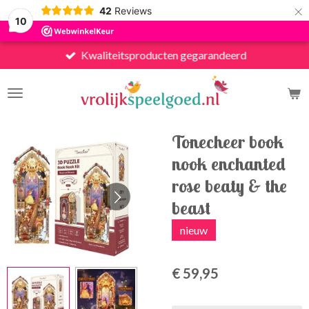
×
42
Reviews
10
Kwaliteitsproducten gegarandeerd
Tonecheer book
nook enchanted
rose beaty & the
beast
nieuw
€ 59,95