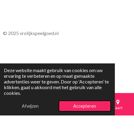
© 2025 vrolijkspeelgoed.nl
Deze website maakt gebruik van cookies om uw
ervaring te verbeteren en op maat gemaakte
advertenties weer te geven. Door op ‘Accepteren’ te
klikken, gaat u akkoord met het gebruik van alle
cookies.
Afwijzen
Accepteren
E-mailadres
Telefoonnummer
Kaart