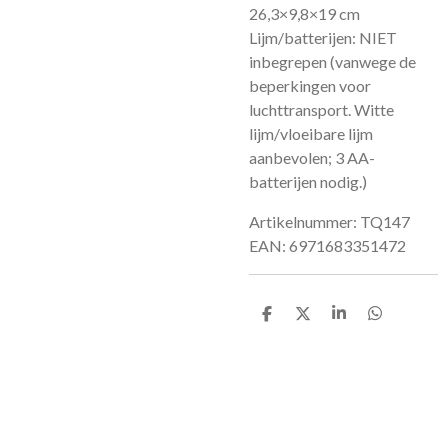
26,3×9,8×19 cm
Lijm/batterijen: NIET
inbegrepen (vanwege de
beperkingen voor
luchttransport. Witte
lijm/vloeibare lijm
aanbevolen; 3 AA-
batterijen nodig.)
Artikelnummer: TQ147
EAN: 6971683351472
D
D
S
D
e
e
h
e
l
e
a
l
e
l
r
e
n
e
n