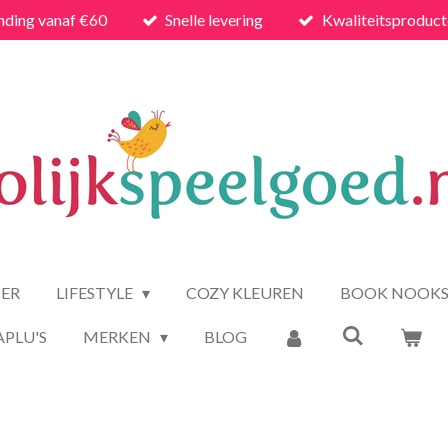
nding vanaf €60
Snelle levering
Kwaliteitsproduc
ER
LIFESTYLE
COZY KLEUREN
BOOK NOOK
APLU'S
MERKEN
BLOG