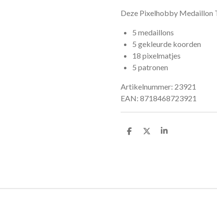
Deze Pixelhobby Medaillon 
5 medaillons
5 gekleurde koorden
18 pixelmatjes
5 patronen
Artikelnummer: 23921
EAN: 8718468723921
D
D
S
e
e
h
l
e
a
e
l
r
n
e