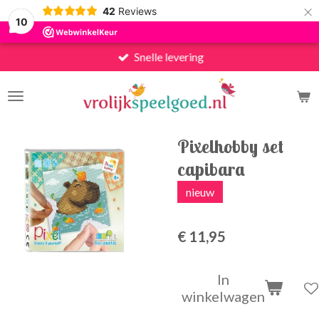
×
42
Reviews
10
Snelle levering
Pixelhobby set
capibara
nieuw
€ 11,95
In
winkelwagen