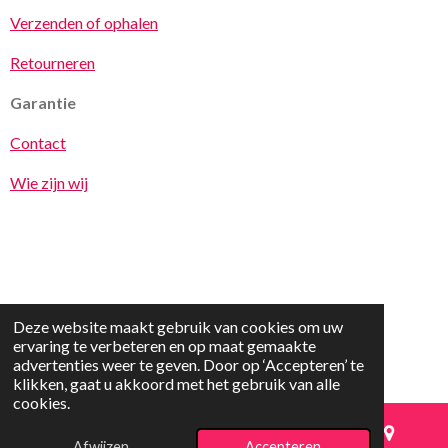
Verzenden of ophalen
Retourneren
Garantie
Contact
Wie zijn wij
Deze website maakt gebruik van cookies om uw
© 2025 vrolijkspeelgoed.nl
ervaring te verbeteren en op maat gemaakte
advertenties weer te geven. Door op ‘Accepteren’ te
klikken, gaat u akkoord met het gebruik van alle
cookies.
Afwijzen
Accepteren