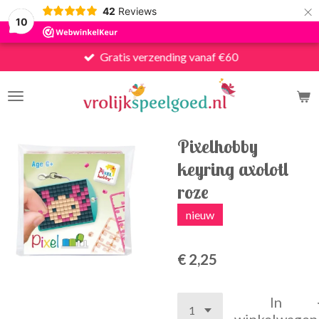
×
42
Reviews
10
Gratis verzending vanaf €60
Pixelhobby
keyring axolotl
roze
nieuw
€ 2,25
In