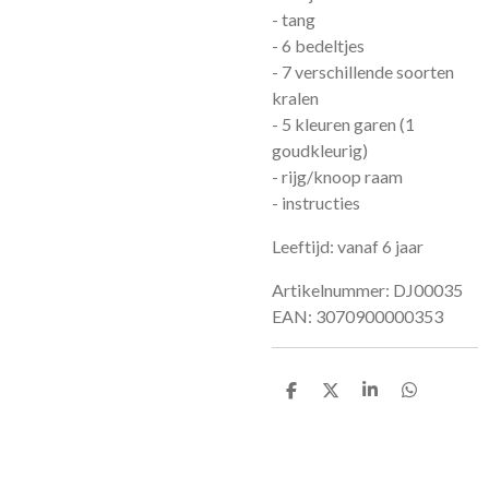
- tang
- 6 bedeltjes
- 7 verschillende soorten
kralen
- 5 kleuren garen (1
goudkleurig)
- rijg/knoop raam
- instructies
Leeftijd: vanaf 6 jaar
Artikelnummer: DJ00035
EAN:
3070900000353
D
D
S
D
e
e
h
e
l
e
a
l
e
l
r
e
n
e
n