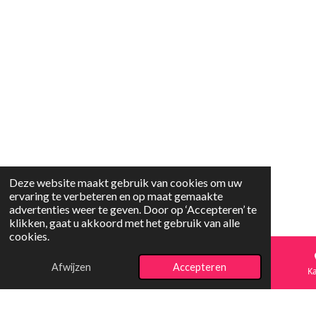
Deze website maakt gebruik van cookies om uw
ervaring te verbeteren en op maat gemaakte
advertenties weer te geven. Door op ‘Accepteren’ te
klikken, gaat u akkoord met het gebruik van alle
cookies.
Afwijzen
Accepteren
E-mailadres
Telefoonnummer
Ka