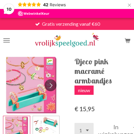
×
42
Reviews
10
Gratis verzending vanaf €60
Djeco pink
macramé
armbandjes
nieuw
€ 15,95
In