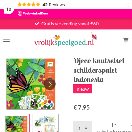
×
42
Reviews
10
Gratis verzending vanaf €60
Djeco knutselset
schilderspalet
indonesia
nieuw
€ 7,95
In