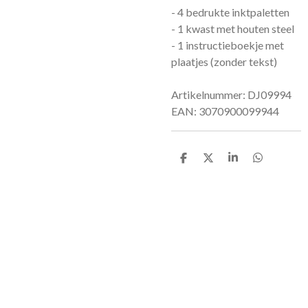
- 4 bedrukte inktpaletten
- 1 kwast met houten steel
- 1 instructieboekje met
plaatjes (zonder tekst)
Artikelnummer: DJ09994
EAN:
3070900099944
D
D
S
D
e
e
h
e
l
e
a
l
e
l
r
e
n
e
n